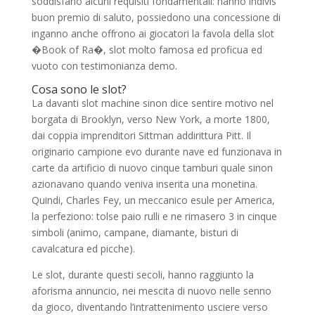
soddisfano alcuni requisiti fondamentali: hanno indivis
buon premio di saluto, possiedono una concessione di
inganno anche offrono ai giocatori la favola della slot
�Book of Ra�, slot molto famosa ed proficua ed
vuoto con testimonianza demo.
Cosa sono le slot?
La davanti slot machine sinon dice sentire motivo nel
borgata di Brooklyn, verso New York, a morte 1800,
dai coppia imprenditori Sittman addirittura Pitt. Il
originario campione evo durante nave ed funzionava in
carte da artificio di nuovo cinque tamburi quale sinon
azionavano quando veniva inserita una monetina.
Quindi, Charles Fey, un meccanico esule per America,
la perfeziono: tolse paio rulli e ne rimasero 3 in cinque
simboli (animo, campane, diamante, bisturi di
cavalcatura ed picche).
Le slot, durante questi secoli, hanno raggiunto la
aforisma annuncio, nei mescita di nuovo nelle senno
da gioco, diventando l’intrattenimento usciere verso