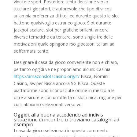
vincite e sport. Posteriore tenta decisione verso
tutelare i giocatori, e autorevole che tipo di vi cosi
un’ampia preferenza di titoli ed durante questo le slot
battono qualsivoglia estraneo gioco. Slot durante
jackpot scalare, slot per grafiche brillanti ancora
diverse tematiche da tentare, sono single tre delle
motivazioni quale spingono rso giocatori italiani ad
soffermarsi tanto.
Designare il casa da gioco conveniente non e chiaro,
pertanto oggidi ve ne proponiamo alcuni: Casinia
https://amazonslotscasino.org/it/
Bisca, Nomini
Casino, Swiper Bisca ancora SG Bisca. Queste
piattaforme sono riconosciute online in mezzo a le
oltre a sicure e con un’offerta di slot unica, ragione per
cui li abbiamo selezionati verso voi.
Oggidi, alla buona accedendo ad indivis
situazione di incontro ci troviamo cataloghi ad
esempio
I casa da gioco selezionati in questa commento